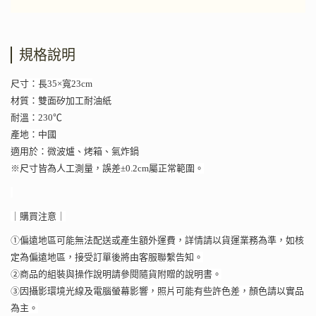
規格說明
尺寸：長35×寬23cm
材質：雙面矽加工耐油紙
耐溫：230℃
產地：中國
適用於：微波爐、烤箱、氣炸鍋
※尺寸皆為人工測量，誤差±0.2cm屬正常範圍。
｜購買注意｜
①偏遠地區可能無法配送或產生額外運費，詳情請以貨運業務為準，如核
定為偏遠地區，接受訂單後將由客服聯繫告知。
②商品的組裝與操作說明請參閱隨貨附贈的說明書。
③因攝影環境光線及電腦螢幕影響，照片可能有些許色差，顏色請以實品
為主。