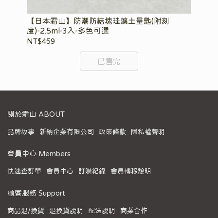
【日本霜山】防潮防結塊珪藻土量匙(附刻
【
度)-2.5ml-3入-多色可選
箱-
NT$459
NT
已售完
關於霜山 ABOUT
品牌故事
新納企業有限公司
政策條款
隱私權聲明
會員中心 Members
快速查訂單
會員中心
訂購紀錄
會員轉移說明
顧客服務 Support
商品退/換貨
退換貨說明
配送說明
商業合作