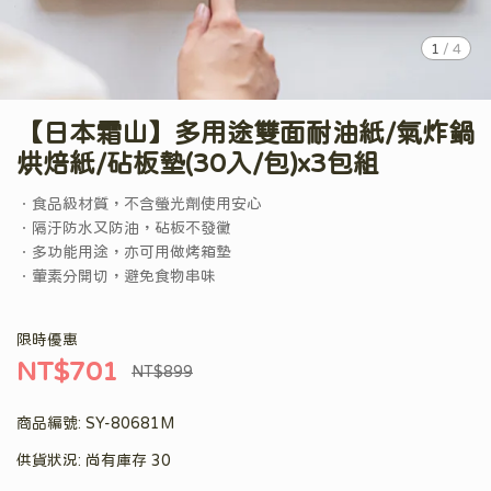
1
/
4
【日本霜山】多用途雙面耐油紙/氣炸鍋
烘焙紙/砧板墊(30入/包)x3包組
．食品級材質，不含螢光劑使用安心
．隔汙防水又防油，砧板不發黴
．多功能用途，亦可用做烤箱墊
．葷素分開切，避免食物串味
限時優惠
NT$701
NT$899
商品編號:
SY-80681M
供貨狀況:
尚有庫存 30