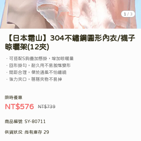
1
/
3
【日本霜山】304不鏽鋼圓形內衣/襪子
晾曬架(12夾)
．可搭配S鉤疊加懸掛，增加晾曬量
．回形掛勾，耐久用不易脫落變形
．間距合理，便於通風不怕纏繞
．強力夾口，穩穩夾物不易掉
限時優惠
NT$576
NT$739
商品編號:
SY-80711
供貨狀況:
尚有庫存 29