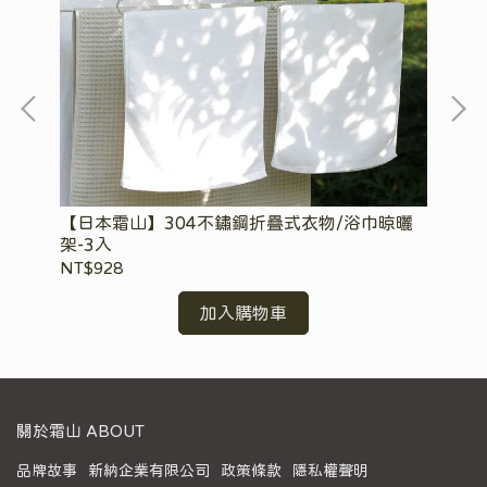
晾曬
【日本霜山】304不鏽鋼折疊式衣物/浴巾晾曬
【
架-3入
NT$928
NT
加入購物車
關於霜山 ABOUT
品牌故事
新納企業有限公司
政策條款
隱私權聲明