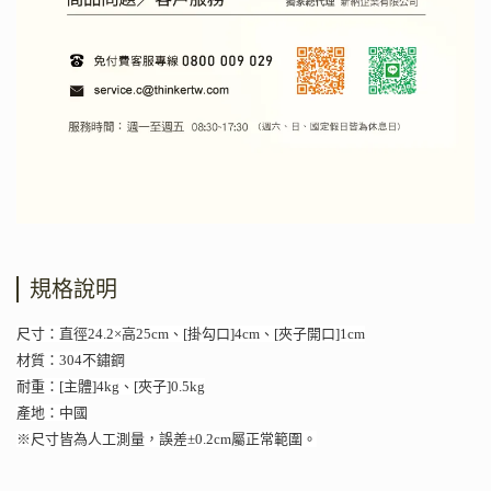
規格說明
尺寸：直徑24.2×高25cm、[掛勾口]4cm、[夾子開口]1cm
材質：304不鏽鋼
耐重：[主體]4kg、[夾子]0.5kg
產地：中國
※尺寸皆為人工測量，誤差±0.2cm屬正常範圍。